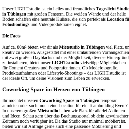
Unser LIGHT.studio ist ein helles und freundliches
Tageslicht Studi
in Tübingen
mit großen Fenstern. Die weißen Wände und der helle
Boden schaffen eine neutrale Kulisse, die sich perfekt als
Location f
Fotoshootings
und Videoproduktionen eignet.
Die Facts
Auf ca. 80m² bieten wir dir als
Mietstudio in Tübingen
viel Platz, u
kreativ zu werden. Ausgestattet mit einer umlaufenden Vorhangschie
mit zwei großen Dayblacks und der Möglichkeit, diverse Hintergründ
zu installieren, bietet unser
LIGHT.studio
vielseitige Möglichkeiten
für Content Creators und Fotografen:innen. Ob Modefotografie,
Produktaufnahmen oder Lifestyle-Shootings – das LIGHT.studio ist
der ideale Ort, um deine Visionen zum Leben zu erwecken.
Coworking Space im Herzen von Tübingen
Ihr möchtet unseren
Coworking Space in Tübingen
temporär
anmieten oder sucht noch eine Location für ein Teambuilding Event?
In unserem großen
Mietstudio
haben wir Platz für allerlei Aktionen
und Ideen. Schau gern über das Buchungsportal ob dein gewünschter
Zeitraum noch verfügbar ist. Da das Studio nur minimal möbliert ist,
bieten wir auf Anfrage gerne auch eine passende Möblierung und