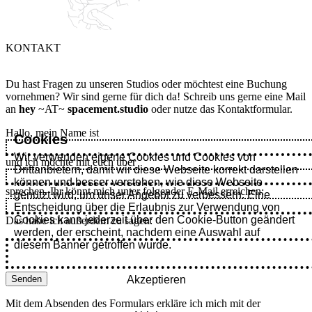
KONTAKT
Du hast Fragen zu unseren Studios oder möchtest eine Buchung
vornehmen? Wir sind gerne für dich da! Schreib uns gerne eine Mail
an
hey
~AT~
spacement.studio
oder nutze das Kontaktformular.
Hallo, mein Name ist
Cookies
Wir verwenden eigene Cookies und Cookies von
und ich möchte mit euch über
Drittanbietern, damit wir diese Webseite korrekt darstellen
können und besser verstehen, wie diese Webseite
sprechen. Ihr könnt mich unter folgender E-Mail erreichen:
genutzt wird, um unser Angebot zu verbessern. Eine
Entscheidung über die Erlaubnis zur Verwendung von
Cookies kann jederzeit über den Cookie-Button geändert
Das habe ich außerdem zu sagen:
werden, der erscheint, nachdem eine Auswahl auf
diesem Banner getroffen wurde.
Senden
Akzeptieren
Mit dem Absenden des Formulars erkläre ich mich mit der